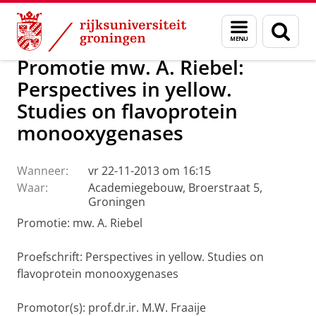
Skip
Skip
Over ons
Actueel
Nieuws
Menu
Zoek
to
to
en
Content
Navigation
zoeken
Promotie mw. A. Riebel:
Perspectives in yellow.
Studies on flavoprotein
monooxygenases
Wanneer:
vr 22-11-2013 om 16:15
Waar:
Academiegebouw, Broerstraat 5,
Groningen
Promotie: mw. A. Riebel
Proefschrift: Perspectives in yellow. Studies on
flavoprotein monooxygenases
Promotor(s): prof.dr.ir. M.W. Fraaije