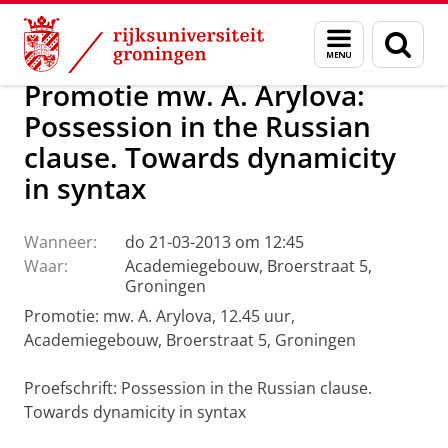
Skip
Skip
Over ons
Actueel
Nieuws
Menu
Zoek
to
to
en
Content
Navigation
zoeken
Promotie mw. A. Arylova:
Possession in the Russian
clause. Towards dynamicity
in syntax
Wanneer:
do 21-03-2013 om 12:45
Waar:
Academiegebouw, Broerstraat 5,
Groningen
Promotie: mw. A. Arylova, 12.45 uur,
Academiegebouw, Broerstraat 5, Groningen
Proefschrift: Possession in the Russian clause.
Towards dynamicity in syntax