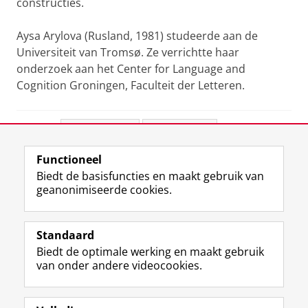
constructies.
Aysa Arylova (Rusland, 1981) studeerde aan de
Universiteit van Tromsø. Ze verrichtte haar
onderzoek aan het Center for Language and
Cognition Groningen, Faculteit der Letteren.
Deel dit
Facebook
LinkedIn
Functioneel
View this page in:
English
Biedt de basisfuncties en maakt gebruik van
geanonimiseerde cookies.
F
L
R
I
Y
Volg de RUG
a
i
S
n
o
Standaard
c
n
S
s
u
Biedt de optimale werking en maakt gebruik
e
k
-
t
T
Studiekiezers
van onder andere videocookies.
b
e
f
a
u
Maatschappij/bedrijven
o
d
e
g
b
o
I
e
r
e
Alumni