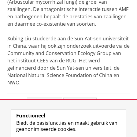
(Arbuscular mycorrhizal fungi) de groei van
zaailingen. De antagonistische interactie tussen AMF
en pathogenen bepaalt de prestaties van zaailingen
en daarmee co-existentie van soorten.
Xubing Liu studeerde aan de Sun Yat-sen universiteit
in China, waar hij ook zijn onderzoek uitvoerde via de
Community and Conservation Ecology Group van
het instituut CEES van de RUG.
Het werd
gefinancierd door de Sun Yat-sen universiteit, de
National Natural Science Foundation of China en
NWO.
Deel dit
Facebook
LinkedIn
Functioneel
View this page in:
English
Biedt de basisfuncties en maakt gebruik van
geanonimiseerde cookies.