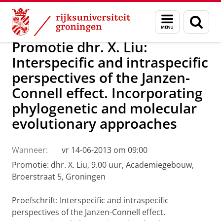
Skip
Skip
Over ons
Actueel
Nieuws
Menu
Zoek
to
to
en
Content
Navigation
zoeken
Promotie dhr. X. Liu:
Interspecific and intraspecific
perspectives of the Janzen-
Connell effect. Incorporating
phylogenetic and molecular
evolutionary approaches
Wanneer:
vr 14-06-2013 om 09:00
Promotie: dhr. X. Liu, 9.00 uur, Academiegebouw,
Broerstraat 5, Groningen
Proefschrift: Interspecific and intraspecific
perspectives of the Janzen-Connell effect.