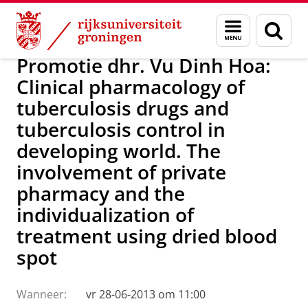
Skip
Skip
Over ons
Actueel
Nieuws
Menu
Zoek
to
to
en
Content
Navigation
zoeken
Promotie dhr. Vu Dinh Hoa:
Clinical pharmacology of
tuberculosis drugs and
tuberculosis control in
developing world. The
involvement of private
pharmacy and the
individualization of
treatment using dried blood
spot
Wanneer:
vr 28-06-2013 om 11:00