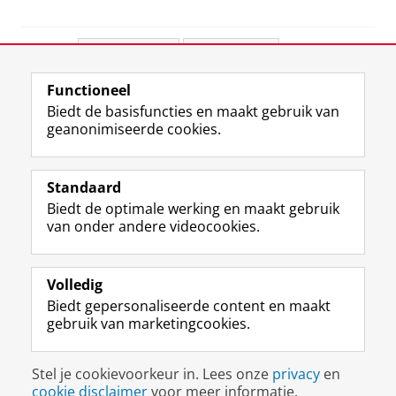
Deel dit
Facebook
LinkedIn
Functioneel
View this page in:
English
Biedt de basisfuncties en maakt gebruik van
geanonimiseerde cookies.
F
L
R
I
Y
Volg de RUG
a
i
S
n
o
Standaard
c
n
S
s
u
Biedt de optimale werking en maakt gebruik
e
k
-
t
T
Studiekiezers
van onder andere videocookies.
b
e
f
a
u
Maatschappij/bedrijven
o
d
e
g
b
o
I
e
r
e
Alumni
k
n
d
a
-
Volledig
p
-
R
m
k
Biedt gepersonaliseerde content en maakt
Over ons
a
p
i
-
a
gebruik van marketingcookies.
g
a
j
a
n
i
g
k
c
a
Disclaimer & Copyright
Privacy
Cookies
n
i
s
c
a
Stel je cookievoorkeur in. Lees onze
privacy
en
Inloggen
a
n
u
o
l
cookie disclaimer
voor meer informatie.