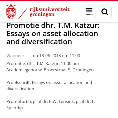
Skip
Skip
Over ons
Actueel
Nieuws
Menu
Zoek
to
to
en
Content
Navigation
zoeken
Promotie dhr. T.M. Katzur:
Essays on asset allocation
and diversification
Wanneer:
do 13-06-2013 om 11:00
Promotie: dhr. T.M. Katzur, 11.00 uur,
Academiegebouw, Broerstraat 5, Groningen
Proefschrift: Essays on asset allocation and
diversification
Promotor(s): prof.dr. B.W. Lensink, prof.dr. L.
Spierdijk