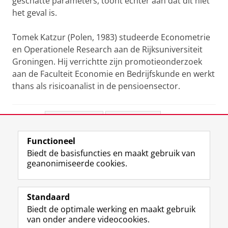
geschatte parameters, toont echter aan dat dit niet
het geval is.
Tomek Katzur (Polen, 1983) studeerde Econometrie
en Operationele Research aan de Rijksuniversiteit
Groningen. Hij verrichtte zijn promotieonderzoek
aan de Faculteit Economie en Bedrijfskunde en werkt
thans als risicoanalist in de pensioensector.
Deel dit
Facebook
LinkedIn
Functioneel
View this page in:
English
Biedt de basisfuncties en maakt gebruik van
geanonimiseerde cookies.
F
L
R
I
Y
Volg de RUG
a
i
S
n
o
Standaard
c
n
S
s
u
Biedt de optimale werking en maakt gebruik
e
k
-
t
T
Studiekiezers
van onder andere videocookies.
b
e
f
a
u