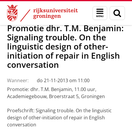
Skip
Skip
Over ons
Actueel
Nieuws
Menu
Zoek
to
to
en
Content
Navigation
zoeken
Promotie dhr. T.M. Benjamin:
Signaling trouble. On the
linguistic design of other-
initiation of repair in English
conversation
Wanneer:
do 21-11-2013 om 11:00
Promotie: dhr. T.M. Benjamin, 11.00 uur,
Academiegebouw, Broerstraat 5, Groningen
Proefschrift: Signaling trouble. On the linguistic
design of other-initiation of repair in English
conversation