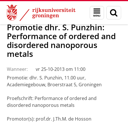
Skip
Skip
Over ons
Actueel
Nieuws
Menu
Zoek
to
to
en
Content
Navigation
zoeken
Promotie dhr. S. Punzhin:
Performance of ordered and
disordered nanoporous
metals
Wanneer:
vr 25-10-2013 om 11:00
Promotie: dhr. S. Punzhin, 11.00 uur,
Academiegebouw, Broerstraat 5, Groningen
Proefschrift: Performance of ordered and
disordered nanoporous metals
Promotor(s): prof.dr. J.Th.M. de Hosson