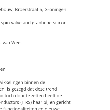
gebouw, Broerstraat 5, Groningen
c spin valve and graphene-silicon
.J. van Wees
den
wikkelingen binnen de
en, is gezegd dat deze trend
d toch door te zetten heeft de
ductors (ITRS) haar pijlen gericht
 functionaliteiten en nieuwe