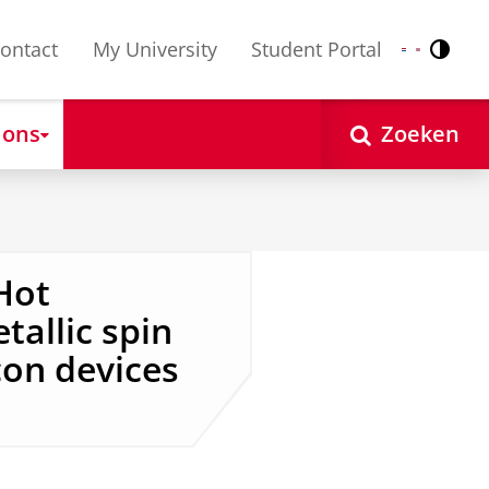
ontact
My University
Student Portal
Contr
Nederlands
English
 ons
Zoeken
Hot
tallic spin
con devices