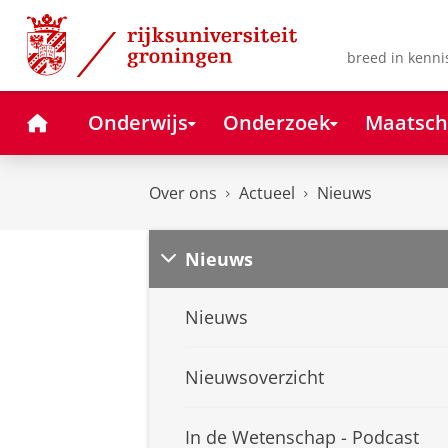
Skip
Skip
to
to
Content
Navigation
breed in kenni
Home
Onderwijs
Onderzoek
Maatsch
Over ons
Actueel
Nieuws
Nieuws
Nieuws
Nieuwsoverzicht
In de Wetenschap - Podcast