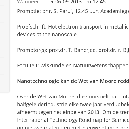
Wanneer:
vr 06-09-2013 om 12:45
Promotie: dhr. S. Parui, 12.45 uur, Academie
Proefschrift: Hot electron transport in metalli
devices at the nanoscale
Promotor(s): prof.dr. T. Banerjee, prof.dr.ir. B
Faculteit: Wiskunde en Natuurwetenschappen
Nanotechnologie kan de Wet van Moore red
Over de Wet van Moore, die voorspelt dat ont
halfgeleiderindustrie elke twee jaar verdubbel
afneemt tegen het einde van 2013. Om de tren
International Technology Roadmap for Semicon
op nieuwe materialen met nieuwe of meerdere