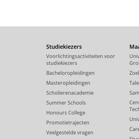
Studiekiezers
Maa
Voorlichtingsactiviteiten voor
Univ
studiekiezers
Gro
Bacheloropleidingen
Zoe
Masteropleidingen
Tal
Scholierenacademie
Sam
Cen
Summer Schools
Tec
Honours College
Uni
Promotietrajecten
Car
Veelgestelde vragen
Stu