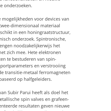
e onderzoeken.
e mogelijkheden voor devices van
 twee-dimensionaal materiaal
chikt in een honingraatstructuur,
onisch onderzoek. Spintronische,
engen noodzakelijkerwijs het
 met zich mee. Hete elektronen
en te bestuderen van spin-
sportparameters en verstrooiing
de transitie-metaal ferromagneten
baseerd op halfgeleiders.
an Subir Parui heeft als doel het
tallische spin valves en grafeen-
enteerde resultaten geven nieuwe