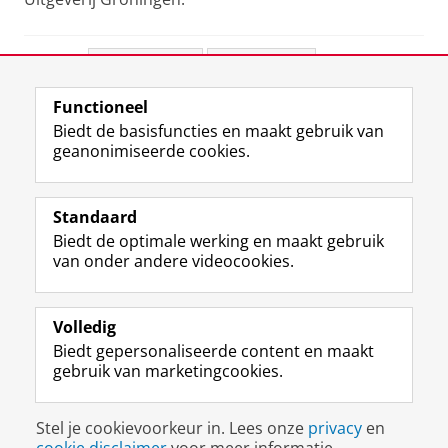
Deel dit
Facebook
LinkedIn
Functioneel
View this page in:
English
Biedt de basisfuncties en maakt gebruik van
geanonimiseerde cookies.
F
L
R
I
Y
Volg de RUG
a
i
S
n
o
Standaard
c
n
S
s
u
Biedt de optimale werking en maakt gebruik
e
k
-
t
T
Studiekiezers
van onder andere videocookies.
b
e
f
a
u
Maatschappij/bedrijven
o
d
e
g
b
o
I
e
r
e
Alumni
k
n
d
a
-
Volledig
p
-
R
m
k
Biedt gepersonaliseerde content en maakt
Over ons
a
p
i
-
a
gebruik van marketingcookies.
g
a
j
a
n
i
g
k
c
a
Disclaimer & Copyright
Privacy
Cookies
n
i
s
c
a
Stel je cookievoorkeur in. Lees onze
privacy
en
Inloggen
a
n
u
o
l