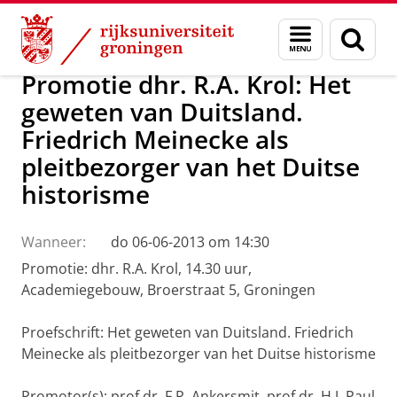
Skip
Skip
Over ons
Actueel
Nieuws
Menu
Zoek
to
to
en
Content
Navigation
zoeken
Promotie dhr. R.A. Krol: Het
geweten van Duitsland.
Friedrich Meinecke als
pleitbezorger van het Duitse
historisme
Wanneer:
do 06-06-2013 om 14:30
Promotie: dhr. R.A. Krol, 14.30 uur,
Academiegebouw, Broerstraat 5, Groningen
Proefschrift: Het geweten van Duitsland. Friedrich
Meinecke als pleitbezorger van het Duitse historisme
Promotor(s): prof.dr. F.R. Ankersmit, prof.dr. H.J. Paul