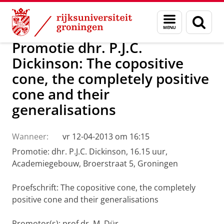
Skip
Skip
Over ons
Actueel
Nieuws
Menu
Zoek
to
to
en
Content
Navigation
zoeken
Promotie dhr. P.J.C.
Dickinson: The copositive
cone, the completely positive
cone and their
generalisations
Wanneer:
vr 12-04-2013 om 16:15
Promotie: dhr. P.J.C. Dickinson, 16.15 uur,
Academiegebouw, Broerstraat 5, Groningen
Proefschrift: The copositive cone, the completely
positive cone and their generalisations
Promotor(s): prof.dr. M. Dür