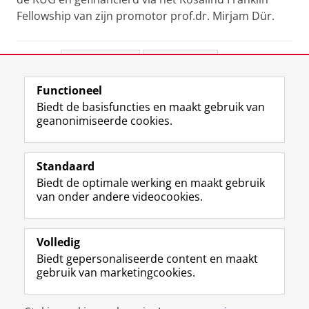
Fellowship van zijn promotor prof.dr. Mirjam Dür.
Deel dit
Facebook
LinkedIn
Functioneel
View this page in:
English
Biedt de basisfuncties en maakt gebruik van
geanonimiseerde cookies.
F
L
R
I
Y
Volg de RUG
a
i
S
n
o
Standaard
c
n
S
s
u
Biedt de optimale werking en maakt gebruik
e
k
-
t
T
Studiekiezers
van onder andere videocookies.
b
e
f
a
u
Maatschappij/bedrijven
o
d
e
g
b
o
I
e
r
e
Alumni
k
n
d
a
-
Volledig
p
-
R
m
k
Biedt gepersonaliseerde content en maakt
Over ons
a
p
i
-
a
gebruik van marketingcookies.
g
a
j
a
n
i
g
k
c
a
Disclaimer & Copyright
Privacy
Cookies