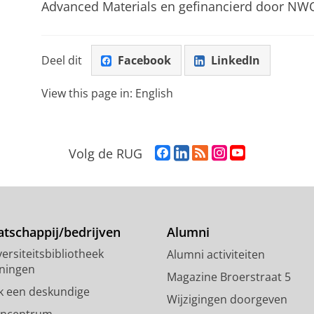
Advanced Materials en gefinancierd door NW
Deel dit
Facebook
LinkedIn
View this page in:
English
F
L
R
I
Y
Volg de RUG
a
i
S
n
o
c
n
S
s
u
e
k
-
t
T
b
e
f
a
u
o
d
e
g
b
tschappij/bedrijven
Alumni
o
I
e
r
e
ersiteitsbibliotheek
Alumni activiteiten
k
n
d
a
-
ningen
p
-
R
m
k
Magazine Broerstraat 5
a
p
i
-
a
k een deskundige
Wijzigingen doorgeven
g
a
j
a
n
encentrum