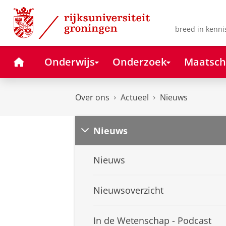
Skip
Skip
to
to
Content
Navigation
breed in kenni
Home
Onderwijs
Onderzoek
Maatsch
Over ons
Actueel
Nieuws
Nieuws
Nieuws
Nieuwsoverzicht
In de Wetenschap - Podcast