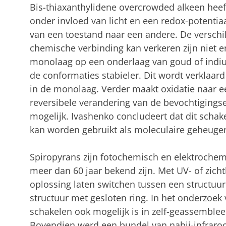
Bis-thiaxanthylidene overcrowded alkeen heef
onder invloed van licht en een redox-potentia
van een toestand naar een andere. De verschi
chemische verbinding kan verkeren zijn niet er
monolaag op een onderlaag van goud of indiu
de conformaties stabieler. Dit wordt verklaard
in de monolaag. Verder maakt oxidatie naar ee
reversibele verandering van de bevochtiging
mogelijk. Ivashenko concludeert dat dit scha
kan worden gebruikt als moleculaire geheuge
Spiropyrans zijn fotochemisch en elektrochem
meer dan 60 jaar bekend zijn. Met UV- of zicht
oplossing laten switchen tussen een structuu
structuur met gesloten ring. In het onderzoek 
schakelen ook mogelijk is in zelf-geassembl
Bovendien werd een bundel van nabij-infraroo