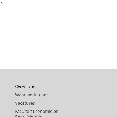
O.
Over ons
Waar vindt u ons
Vacatures
Faculteit Economie en
Bedrijfskunde