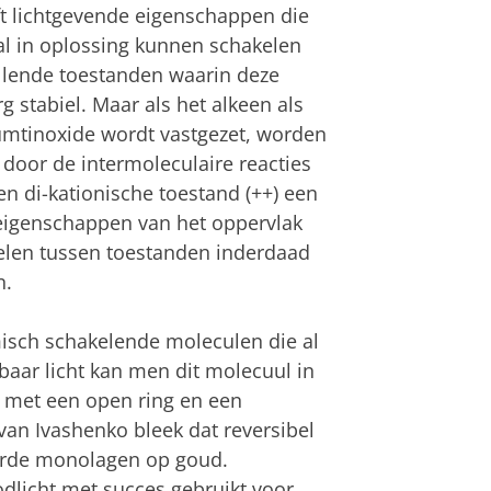
t lichtgevende eigenschappen die
al in oplossing kunnen schakelen
llende toestanden waarin deze
g stabiel. Maar als het alkeen als
mtinoxide wordt vastgezet, worden
 door de intermoleculaire reacties
n di-kationische toestand (++) een
seigenschappen van het oppervlak
kelen tussen toestanden inderdaad
n.
isch schakelende moleculen die al
baar licht kan men dit molecuul in
r met een open ring en een
van Ivashenko bleek dat reversibel
eerde monolagen op goud.
dlicht met succes gebruikt voor