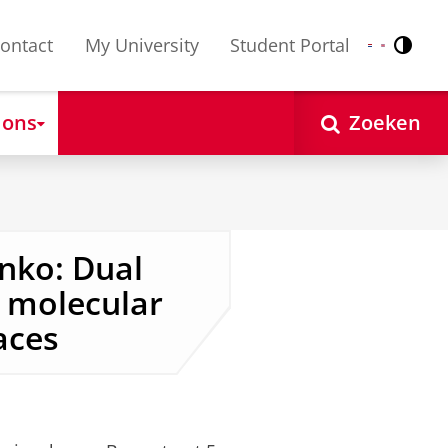
ontact
My University
Student Portal
Contr
Nederlands
English
 ons
Zoeken
nko: Dual
e molecular
aces