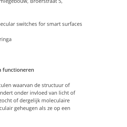
emiegebouw, Broerstraat 5,
lecular switches for smart surfaces
eringa
n functioneren
culen waarvan de structuur of
ndert onder invloed van licht of
zocht of dergelijk moleculaire
ulair geheugen als ze op een