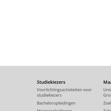
Studiekiezers
Maa
Voorlichtingsactiviteiten voor
Univ
studiekiezers
Gro
Bacheloropleidingen
Zoe
Masteropleidingen
Tal