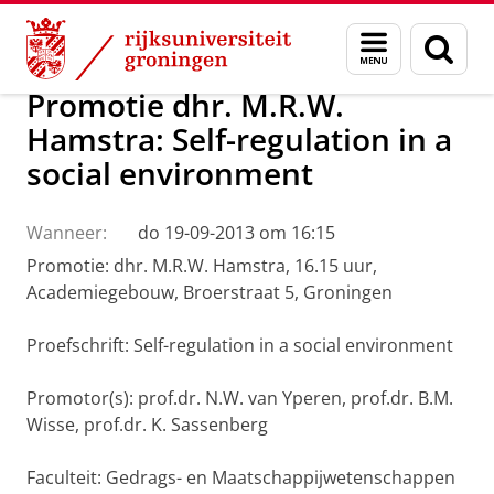
Skip
Skip
Over ons
Actueel
Nieuws
Menu
Zoek
to
to
en
Content
Navigation
zoeken
Promotie dhr. M.R.W.
Hamstra: Self-regulation in a
social environment
Wanneer:
do 19-09-2013 om 16:15
Promotie: dhr. M.R.W. Hamstra, 16.15 uur,
Academiegebouw, Broerstraat 5, Groningen
Proefschrift: Self-regulation in a social environment
Promotor(s): prof.dr. N.W. van Yperen, prof.dr. B.M.
Wisse, prof.dr. K. Sassenberg
Faculteit: Gedrags- en Maatschappijwetenschappen