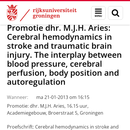
Skip
Skip
Over ons
Actueel
Nieuws
Menu
Zoek
to
to
en
Content
Navigation
zoeken
Promotie dhr. M.J.H. Aries:
Cerebral hemodynamics in
stroke and traumatic brain
injury. The interplay between
blood pressure, cerebral
perfusion, body position and
autoregulation
Wanneer:
ma 21-01-2013 om 16:15
Promotie: dhr. M.J.H. Aries, 16.15 uur,
Academiegebouw, Broerstraat 5, Groningen
Proefschrift: Cerebral hemodynamics in stroke and