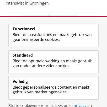
intensivist in Groningen.
Deel dit
Facebook
LinkedIn
Functioneel
View this page in:
English
Biedt de basisfuncties en maakt gebruik van
geanonimiseerde cookies.
F
L
R
I
Y
Volg de RUG
a
i
S
n
o
Standaard
c
n
S
s
u
Biedt de optimale werking en maakt gebruik
e
k
-
t
T
Studiekiezers
van onder andere videocookies.
b
e
f
a
u
Maatschappij/bedrijven
o
d
e
g
b
o
I
e
r
e
Alumni
k
n
d
a
-
Volledig
p
-
R
m
k
Biedt gepersonaliseerde content en maakt
Over ons
a
p
i
-
a
gebruik van marketingcookies.
g
a
j
a
n
i
g
k
c
a
Disclaimer & Copyright
Privacy
Cookies
n
i
s
c
a
Stel je cookievoorkeur in. Lees onze
privacy
en