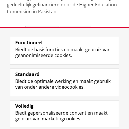
gedeeltelijk gefinancierd door de Higher Education
Commision in Pakistan.
Deel dit
Facebook
LinkedIn
Functioneel
View this page in:
English
Biedt de basisfuncties en maakt gebruik van
geanonimiseerde cookies.
F
L
R
I
Y
Volg de RUG
a
i
S
n
o
Standaard
c
n
S
s
u
Biedt de optimale werking en maakt gebruik
e
k
-
t
T
Studiekiezers
van onder andere videocookies.
b
e
f
a
u
Maatschappij/bedrijven
o
d
e
g
b
o
I
e
r
e
Alumni
k
n
d
a
-
Volledig
p
-
R
m
k
Biedt gepersonaliseerde content en maakt
Over ons
a
p
i
-
a
gebruik van marketingcookies.
g
a
j
a
n
i
g
k
c
a