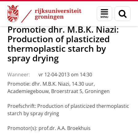
Skip
Skip
Over ons
Actueel
Nieuws
Menu
Zoek
to
to
en
Content
Navigation
zoeken
Promotie dhr. M.B.K. Niazi:
Production of plasticized
thermoplastic starch by
spray drying
Wanneer:
vr 12-04-2013 om 14:30
Promotie: dhr. M.B.K. Niazi, 14.30 uur,
Academiegebouw, Broerstraat 5, Groningen
Proefschrift: Production of plasticized thermoplastic
starch by spray drying
Promotor(s): prof.dr. A.A. Broekhuis