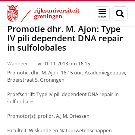
Skip
Skip
Over ons
Actueel
Nieuws
Menu
Zoek
to
to
en
Content
Navigation
zoeken
Promotie dhr. M. Ajon: Type
IV pili dependent DNA repair
in sulfolobales
Wanneer:
vr 01-11-2013 om 16:15
Promotie: dhr. M. Ajon, 16.15 uur, Academiegebouw,
Broerstraat 5, Groningen
Proefschrift: Type IV pili dependent DNA repair in
sulfolobales
Promotor(s): prof.dr. A.J.M. Driessen
Faculteit: Wiskunde en Natuurwetenschappen