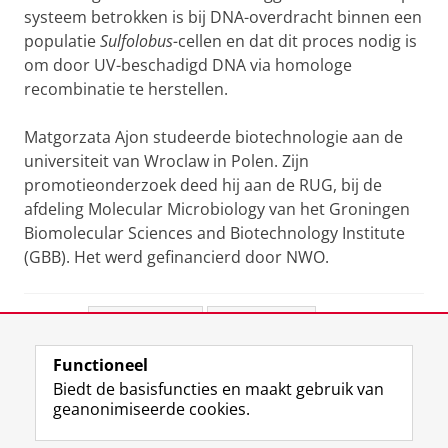
systeem betrokken is bij DNA-overdracht binnen een
populatie
Sulfolobus-
cellen en dat dit proces nodig is
om door UV-beschadigd DNA via homologe
recombinatie te herstellen.
Matgorzata Ajon studeerde biotechnologie aan de
universiteit van Wroclaw in Polen. Zijn
promotieonderzoek deed hij aan de RUG, bij de
afdeling Molecular Microbiology van het Groningen
Biomolecular Sciences and Biotechnology Institute
(GBB). Het werd gefinancierd door NWO.
Deel dit
Facebook
LinkedIn
Functioneel
View this page in:
English
Biedt de basisfuncties en maakt gebruik van
geanonimiseerde cookies.
F
L
R
I
Y
Volg de RUG