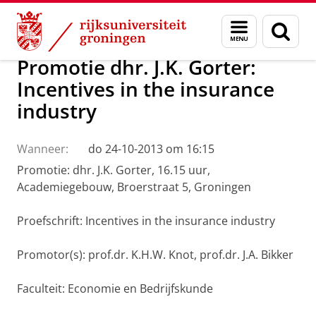
Skip
Skip
Over ons
Actueel
Nieuws
Menu
Zoek
to
to
en
Content
Navigation
zoeken
Promotie dhr. J.K. Gorter:
Incentives in the insurance
industry
Wanneer:
do 24-10-2013 om 16:15
Promotie: dhr. J.K. Gorter, 16.15 uur,
Academiegebouw, Broerstraat 5, Groningen
Proefschrift: Incentives in the insurance industry
Promotor(s): prof.dr. K.H.W. Knot, prof.dr. J.A. Bikker
Faculteit: Economie en Bedrijfskunde