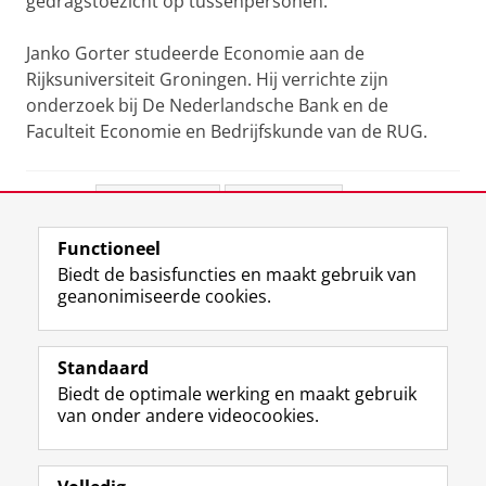
gedragstoezicht op tussenpersonen.
Janko Gorter studeerde Economie aan de
Rijksuniversiteit Groningen. Hij verrichte zijn
onderzoek bij De Nederlandsche Bank en de
Faculteit Economie en Bedrijfskunde van de RUG.
Deel dit
Facebook
LinkedIn
Functioneel
View this page in:
English
Biedt de basisfuncties en maakt gebruik van
geanonimiseerde cookies.
F
L
R
I
Y
Volg de RUG
a
i
S
n
o
Standaard
c
n
S
s
u
Biedt de optimale werking en maakt gebruik
e
k
-
t
T
Studiekiezers
van onder andere videocookies.
b
e
f
a
u
Maatschappij/bedrijven
o
d
e
g
b
o
I
e
r
e
Alumni
k
n
d
a
-