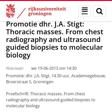
Skip
Skip
Over ons
Actueel
Nieuws
Menu
Zoek
to
to
en
Content
Navigation
zoeken
Promotie dhr. J.A. Stigt:
Thoracic masses. From chest
radiography and ultrasound
guided biopsies to molecular
biology
Wanneer:
wo 19-06-2013 om 14:30
Promotie: dhr. J.A. Stigt, 14.30 uur, Academiegebouw,
Broerstraat 5, Groningen
Proefschrift: Thoracic masses. From chest
radiography and ultrasound guided biopsies to
molecular biology