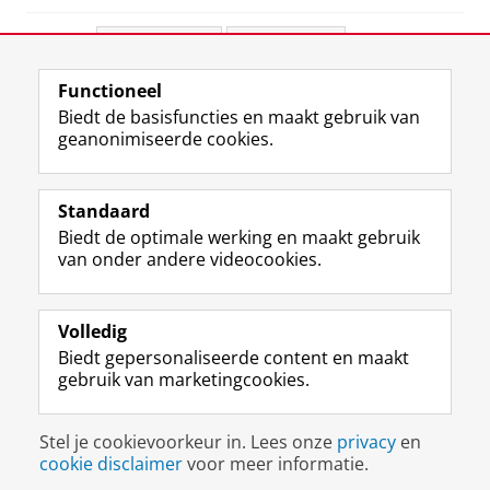
Deel dit
Facebook
LinkedIn
Functioneel
View this page in:
English
Biedt de basisfuncties en maakt gebruik van
geanonimiseerde cookies.
F
L
R
I
Y
Volg de RUG
a
i
S
n
o
Standaard
c
n
S
s
u
Biedt de optimale werking en maakt gebruik
e
k
-
t
T
Studiekiezers
van onder andere videocookies.
b
e
f
a
u
Maatschappij/bedrijven
o
d
e
g
b
o
I
e
r
e
Alumni
k
n
d
a
-
Volledig
p
-
R
m
k
Biedt gepersonaliseerde content en maakt
Over ons
a
p
i
-
a
gebruik van marketingcookies.
g
a
j
a
n
i
g
k
c
a
Disclaimer & Copyright
Privacy
Cookies
n
i
s
c
a
Stel je cookievoorkeur in. Lees onze
privacy
en
Inloggen
a
n
u
o
l
cookie disclaimer
voor meer informatie.
R
a
n
u
R