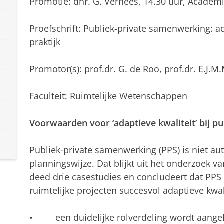
Promotie: dhr. G. Verhees, 14.30 uur, Academ
Proefschrift: Publiek-private samenwerking: a
praktijk
Promotor(s): prof.dr. G. de Roo, prof.dr. E.J.M.
Faculteit: Ruimtelijke Wetenschappen
Voorwaarden voor ‘adaptieve kwaliteit’ bij p
Publiek-private samenwerking (PPS) is niet a
planningswijze. Dat blijkt uit het onderzoek v
deed drie casestudies en concludeert dat PPS 
ruimtelijke projecten succesvol adaptieve kwali
• een duidelijke rolverdeling wordt aangeh