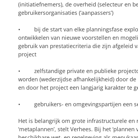
(initiatiefnemers), de overheid (selecteur en 
gebruikersorganisaties (‘aanpassers’)
• bij de start van elke planningsfase explor
ontwikkelen van nieuwe voorstellen en mogel
gebruik van prestatiecriteria die zijn afgelei
project
• zelfstandige private en publieke projector
worden (wederzijdse afhankelijkheid) door de
en door het project een langjarig karakter te 
• gebruikers- en omgevingspartijen een serie
Het is belangrijk om grote infrastructurele en 
‘metaplannen’, stelt Verhees. Bij het ‘plannen
beschikbare wet- en regelgeving als menukaa