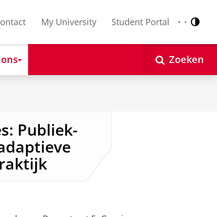
ontact
My University
Student Portal
Contr
Nederlands
English
 ons
Zoeken
s: Publiek-
adaptieve
raktijk