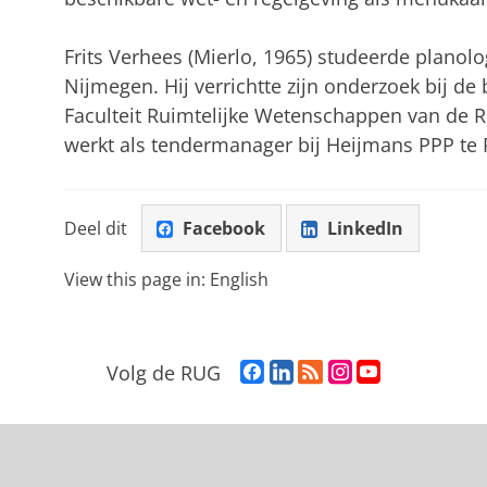
Frits Verhees (Mierlo, 1965) studeerde planolo
Nijmegen. Hij verrichtte zijn onderzoek bij d
Faculteit Ruimtelijke Wetenschappen van de Ri
werkt als tendermanager bij Heijmans PPP te
Deel dit
Facebook
LinkedIn
View this page in:
English
F
L
R
I
Y
Volg de RUG
a
i
S
n
o
c
n
S
s
u
e
k
-
t
T
b
e
f
a
u