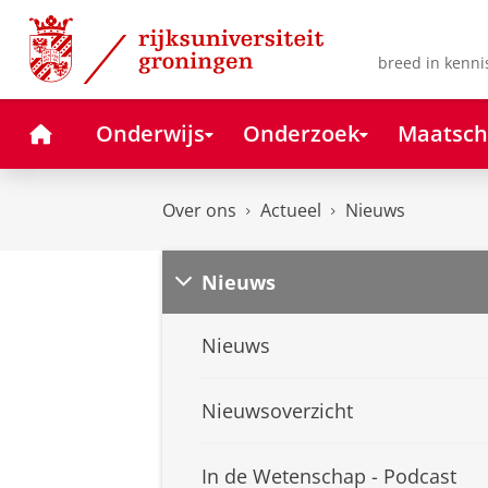
Skip
Skip
to
to
Content
Navigation
breed in kenni
Home
Onderwijs
Onderzoek
Maatsch
Over ons
Actueel
Nieuws
Nieuws
Nieuws
Nieuwsoverzicht
In de Wetenschap - Podcast