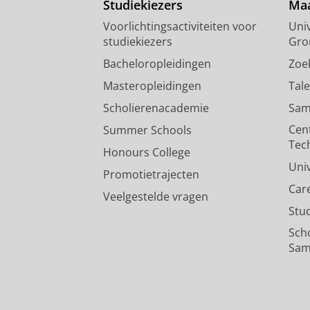
Studiekiezers
Maa
Voorlichtingsactiviteiten voor
Univ
studiekiezers
Gro
Bacheloropleidingen
Zoe
Masteropleidingen
Tal
Scholierenacademie
Sam
Cen
Summer Schools
Tec
Honours College
Uni
Promotietrajecten
Car
Veelgestelde vragen
Stu
Sch
Sam