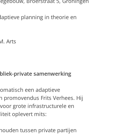
iegebouw, Broerstraat 5, Groningen
daptieve planning in theorie en
M. Arts
ubliek-private samenwerking
utomatisch een adaptieve
an promovendus Frits Verhees. Hij
voor grote infrastructurele en
teit oplevert mits:
ouden tussen private partijen