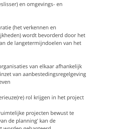
beslisser) en omgevings- en
atie (het verkennen en
ijkheden) wordt bevorderd door het
d van de langetermijndoelen van het
ganisaties van elkaar afhankelijk
 inzet van aanbestedingsregelgeving
geven
uze(re) rol krijgen in het project
ruimtelijke projecten bewust te
 van de planning’ kan de
rt worden gehanteerd.