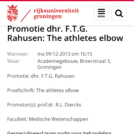
Skip
Skip
Over ons
Actueel
Nieuws
Menu
Zoek
to
to
en
Content
Navigation
zoeken
Promotie dhr. F.T.G.
Rahusen: The athletes elbow
Wanneer:
ma 09-12-2013 om 16:15
Waar:
Academiegebouw, Broerstraat 5,
Groningen
Promotie: dhr. F.T.G. Rahusen
Proefschrift: The athletes elbow
Promotor(s): prof.dr. R.L. Diercks
Faculteit: Medische Wetenschappen
Gespecialiseerd team nodig voor behandeling