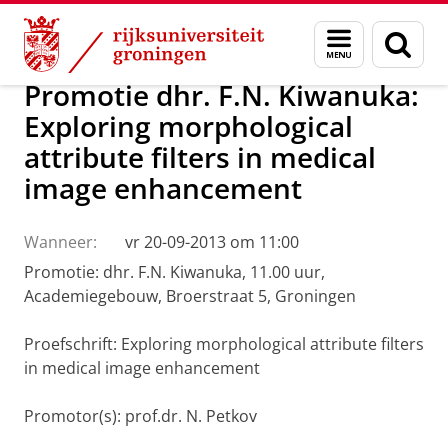
Skip
Skip
Over ons
Actueel
Nieuws
Menu
Zoek
to
to
en
Content
Navigation
zoeken
Promotie dhr. F.N. Kiwanuka:
Exploring morphological
attribute filters in medical
image enhancement
Wanneer:
vr 20-09-2013 om 11:00
Promotie: dhr. F.N. Kiwanuka, 11.00 uur,
Academiegebouw, Broerstraat 5, Groningen
Proefschrift: Exploring morphological attribute filters
in medical image enhancement
Promotor(s): prof.dr. N. Petkov