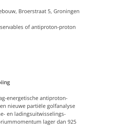
ebouw, Broerstraat 5, Groningen
bservables of antiproton-proton
iing
ag-energetische antiproton-
een nieuwe partiële golfanalyse
e- en ladingsuitwisselings-
atoriummomentum lager dan 925