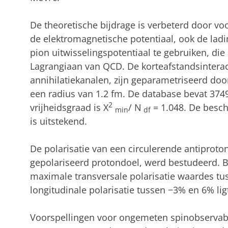
De theoretische bijdrage is verbeterd door voo
de elektromagnetische potentiaal, ook de lad
pion uitwisselingspotentiaal te gebruiken, die 
Lagrangiaan van QCD. De korteafstandsinteract
annihilatiekanalen, zijn geparametriseerd do
een radius van 1.2 fm. De database bevat 374
2
vrijheidsgraad is X
/ N
= 1.048. De besch
min
df
is uitstekend.
De polarisatie van een circulerende antiproto
gepolariseerd protondoel, werd bestudeerd. Bi
maximale transversale polarisatie waardes tu
longitudinale polarisatie tussen −3% en 6% lig
Voorspellingen voor ongemeten spinobservab