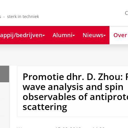
C
s - sterk in techniek
appij/bedrijven
Alumni
Nieuws
Over
Promotie dhr. D. Zhou: P
wave analysis and spin
observables of antipro
scattering