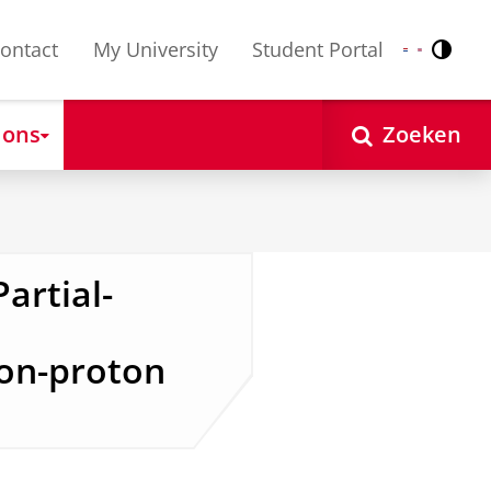
ontact
My University
Student Portal
Contr
Nederlands
English
 ons
Zoeken
artial-
ton-proton