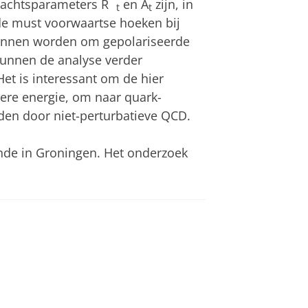
′
rachtsparameters R
en A
zijn, in
t
t
 de must voorwaartse hoeken bij
kunnen worden om gepolariseerde
kunnen de analyse verder
Het is interessant om de hier
ere energie, om naar quark-
den door niet-perturbatieve QCD.
nde in Groningen. Het onderzoek