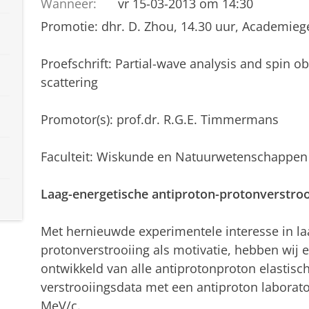
Wanneer:
vr 15-03-2013 om 14:30
Promotie: dhr. D. Zhou, 14.30 uur, Academieg
Proefschrift: Partial-wave analysis and spin o
scattering
Promotor(s): prof.dr. R.G.E. Timmermans
Faculteit: Wiskunde en Natuurwetenschappen
Laag-energetische antiproton-protonverstroo
Met hernieuwde experimentele interesse in la
protonverstrooiing als motivatie, hebben wij 
ontwikkeld van alle antiprotonproton elastisch
verstrooiingsdata met een antiproton labor
MeV/c.