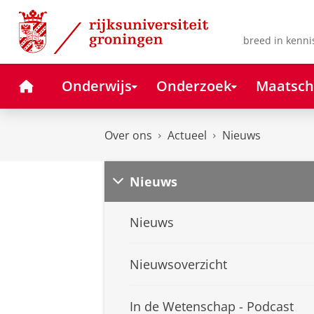
Skip
Skip
to
to
Content
Navigation
breed in kenni
Home
Onderwijs
Onderzoek
Maatsch
Over ons
Actueel
Nieuws
Nieuws
Nieuws
Nieuwsoverzicht
In de Wetenschap - Podcast