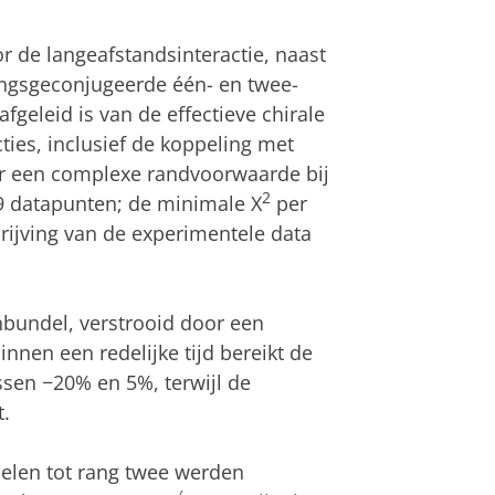
r de langeafstandsinteractie, naast
ingsgeconjugeerde één- en twee-
afgeleid is van de effectieve chirale
ies, inclusief de koppeling met
or een complexe randvoorwaarde bij
2
9 datapunten; de minimale X
per
rijving van de experimentele data
nbundel, verstrooid door een
nnen een redelijke tijd bereikt de
ssen −20% en 5%, terwijl de
t.
elen tot rang twee werden