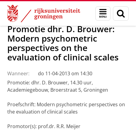
Skip
Skip
Over ons
Actueel
Nieuws
Menu
Zoek
to
to
en
Content
Navigation
zoeken
Promotie dhr. D. Brouwer:
Modern psychometric
perspectives on the
evaluation of clinical scales
Wanneer:
do 11-04-2013 om 14:30
Promotie: dhr. D. Brouwer, 14.30 uur,
Academiegebouw, Broerstraat 5, Groningen
Proefschrift: Modern psychometric perspectives on
the evaluation of clinical scales
Promotor(s): prof.dr. R.R. Meijer