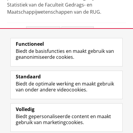
Statistiek van de Faculteit Gedrags- en
Maatschappijwetenschappen van de RUG.
Deel dit
Facebook
LinkedIn
Functioneel
View this page in:
English
Biedt de basisfuncties en maakt gebruik van
geanonimiseerde cookies.
F
L
R
I
Y
Volg de RUG
a
i
S
n
o
Standaard
c
n
S
s
u
Biedt de optimale werking en maakt gebruik
e
k
-
t
T
Studiekiezers
van onder andere videocookies.
b
e
f
a
u
Maatschappij/bedrijven
o
d
e
g
b
o
I
e
r
e
Alumni
k
n
d
a
-
Volledig
p
-
R
m
k
Biedt gepersonaliseerde content en maakt
Over ons
a
p
i
-
a
gebruik van marketingcookies.
g
a
j
a
n
i
g
k
c
a