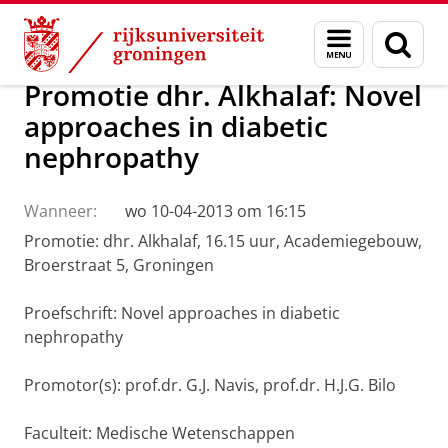
Skip
Skip
Over ons
Actueel
Nieuws
Menu
Zoek
to
to
en
Content
Navigation
zoeken
Promotie dhr. Alkhalaf: Novel
approaches in diabetic
nephropathy
Wanneer:
wo 10-04-2013 om 16:15
Promotie: dhr. Alkhalaf, 16.15 uur, Academiegebouw,
Broerstraat 5, Groningen
Proefschrift: Novel approaches in diabetic
nephropathy
Promotor(s): prof.dr. G.J. Navis, prof.dr. H.J.G. Bilo
Faculteit: Medische Wetenschappen