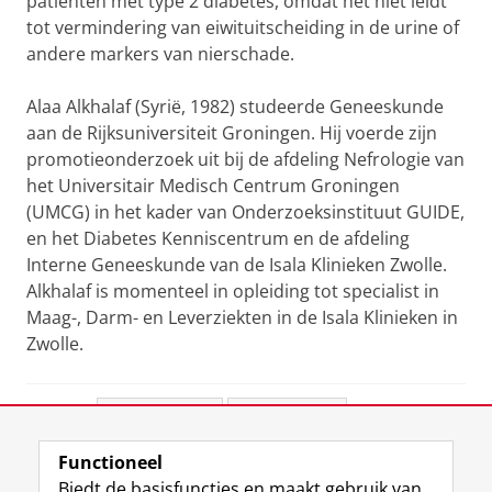
patiënten met type 2 diabetes, omdat het niet leidt
tot vermindering van eiwituitscheiding in de urine of
andere markers van nierschade.
Alaa Alkhalaf (Syrië, 1982) studeerde Geneeskunde
aan de Rijksuniversiteit Groningen. Hij voerde zijn
promotieonderzoek uit bij de afdeling Nefrologie van
het Universitair Medisch Centrum Groningen
(UMCG) in het kader van Onderzoeksinstituut GUIDE,
en het Diabetes Kenniscentrum en de afdeling
Interne Geneeskunde van de Isala Klinieken Zwolle.
Alkhalaf is momenteel in opleiding tot specialist in
Maag-, Darm- en Leverziekten in de Isala Klinieken in
Zwolle.
Deel dit
Facebook
LinkedIn
Functioneel
View this page in:
English
Biedt de basisfuncties en maakt gebruik van