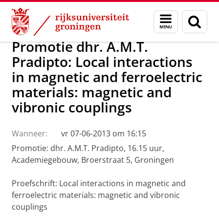
Skip
Skip
Over ons
Actueel
Nieuws
Menu
Zoek
to
to
en
Content
Navigation
zoeken
Promotie dhr. A.M.T.
Pradipto: Local interactions
in magnetic and ferroelectric
materials: magnetic and
vibronic couplings
Wanneer:
vr 07-06-2013 om 16:15
Promotie: dhr. A.M.T. Pradipto, 16.15 uur,
Academiegebouw, Broerstraat 5, Groningen
Proefschrift: Local interactions in magnetic and
ferroelectric materials: magnetic and vibronic
couplings