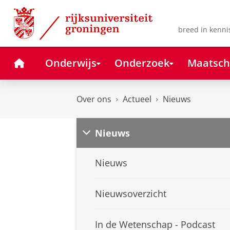
Skip
Skip
to
to
Content
Navigation
breed in kenni
Home
Onderwijs
Onderzoek
Maatsch
Over ons
Actueel
Nieuws
Nieuws
Nieuws
Nieuwsoverzicht
In de Wetenschap - Podcast