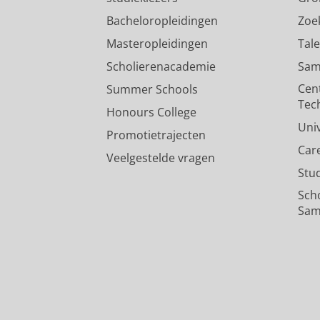
Bacheloropleidingen
Zoe
Masteropleidingen
Tal
Scholierenacademie
Sam
Cen
Summer Schools
Tec
Honours College
Uni
Promotietrajecten
Car
Veelgestelde vragen
Stu
Sch
Sam