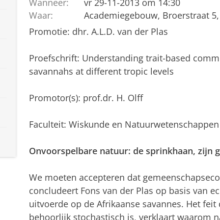
Wanneer:
vr 29-11-2013 om 14:30
Waar:
Academiegebouw, Broerstraat 5,
Promotie: dhr. A.L.D. van der Plas
Proefschrift: Understanding trait-based commu
savannahs at different tropic levels
Promotor(s): prof.dr. H. Olff
Faculteit: Wiskunde en Natuurwetenschappen
Onvoorspelbare natuur: de sprinkhaan, zijn g
We moeten accepteren dat gemeenschapsecol
concludeert Fons van der Plas op basis van ec
uitvoerde op de Afrikaanse savannes. Het fei
behoorlijk stochastisch is, verklaart waarom