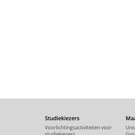
Studiekiezers
Maa
Voorlichtingsactiviteiten voor
Univ
studiekiezers
Gro