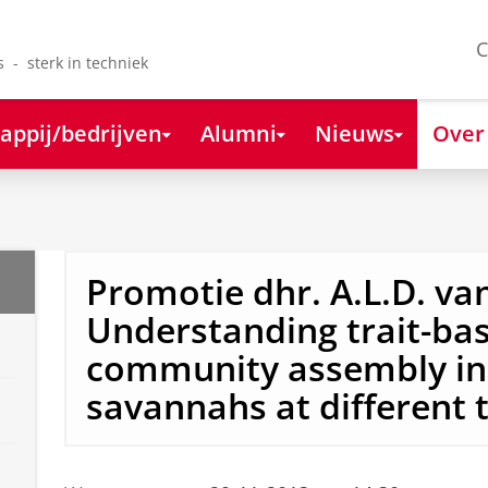
C
s - sterk in techniek
appij/bedrijven
Alumni
Nieuws
Over
Promotie dhr. A.L.D. van
Understanding trait-ba
community assembly in 
savannahs at different t