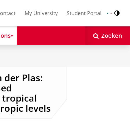
ontact
My University
Student Portal
Contr
Nederlands
English
 ons
Zoeken
 der Plas:
sed
tropical
ropic levels