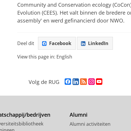
Community and Conservation ecology (CoCon) 
Evolution (CEES). Het valt binnen de bredere 
assembly' en werd gefinancierd door NWO.
Deel dit
Facebook
LinkedIn
View this page in:
English
F
L
R
I
Y
Volg de RUG
a
i
S
n
o
c
n
S
s
u
e
k
-
t
T
b
e
f
a
u
o
d
e
g
b
tschappij/bedrijven
Alumni
o
I
e
r
e
ersiteitsbibliotheek
Alumni activiteiten
k
n
d
a
-
ningen