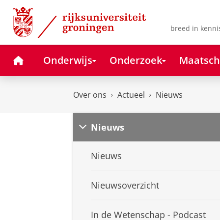
Skip
Skip
to
to
Content
Navigation
breed in kenni
Home
Onderwijs
Onderzoek
Maatsch
Over ons
Actueel
Nieuws
Nieuws
Nieuws
Nieuwsoverzicht
In de Wetenschap - Podcast