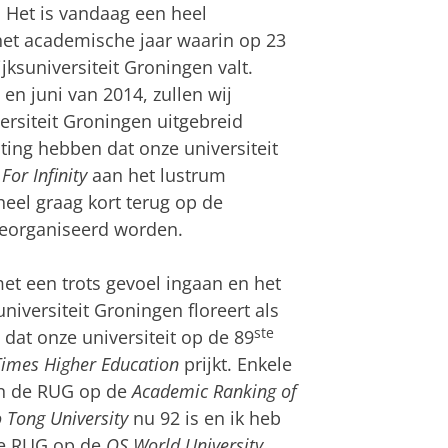
 Het is vandaag een heel
 het academische jaar waarin op 23
jksuniversiteit Groningen valt.
en juni van 2014, zullen wij
ersiteit Groningen uitgebreid
ting hebben dat onze universiteit
m
For Infinity
aan het lustrum
eel graag kort terug op de
 georganiseerd worden.
t een trots gevoel ingaan en het
niversiteit Groningen floreert als
ste
dat onze universiteit op de 89
Times Higher Education
prijkt. Enkele
an de RUG op de
Academic Ranking of
 Tong University
nu 92 is en ik heb
de RUG op de
QS World University