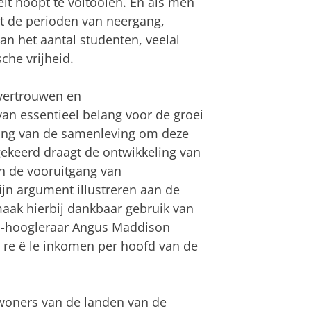
eit hoopt te voltooien. En als men
at de perioden van neergang,
an het aantal studenten, veelal
he vrijheid.
fvertrouwen en
an essentieel belang voor de groei
belang van de samenleving om deze
keerd draagt de ontwikkeling van
an de vooruitgang van
ijn argument illustreren aan de
maak hierbij dankbaar gebruik van
us-hoogleraar Angus Maddison
 re
ë
le inkomen per hoofd van de
nwoners van de landen van de