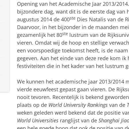
Opening van het Academische Jaar 2013/2014.
bijzondere dag, want dit is de eerste dag van
ste
augustus 2014 de 400
Dies Natalis van de Ri
Daarvoor, in het bijzonder in de maanden mei 
ste
gezamenlijk het 80
lustrum van de Rijksuniv
vieren. Omdat wij de hoop en stellige verwach
een voorspoedige toekomst heeft, is de naa
gegeven. Aan het einde van deze rede kom ik h
festiviteiten die in het kader van het lustrum
We kunnen het academische jaar 2013/2014 me
vierde eeuwfeest gepast gaan vieren. De Rijksu
nooit tevoren. Recentelijk is bekend geworden 
plaats op de
World University Rankings
van de
weken geleden werd bekend dat de positie v
World Universities
ranglijst van de
Shanghai Jiao
een hele goede hoop dat ook de positie van 