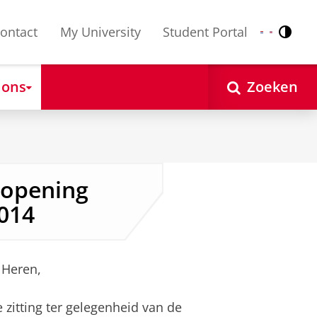
ontact
My University
Student Portal
Contr
Nederlands
English
 ons
Zoeken
 opening
014
 Heren,
 zitting ter gelegenheid van de