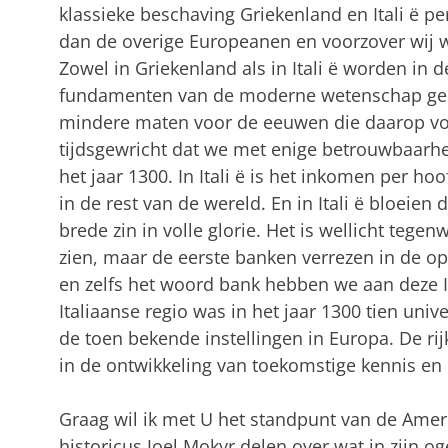
klassieke beschaving Griekenland en Itali
ë
pe
dan de overige Europeanen en voorzover wij w
Zowel in Griekenland als in Itali
ë
worden in d
fundamenten van de moderne wetenschap geleg
mindere maten voor de eeuwen die daarop vol
tijdsgewricht dat we met enige betrouwbaarhe
het jaar 1300. In Itali
ë
is het inkomen per hoo
in de rest van de wereld. En in Itali
ë
bloeien 
brede zin in volle glorie. Het is wellicht tegen
zien, maar de eerste banken verrezen in de o
en zelfs het woord bank hebben we aan deze I
Italiaanse regio was in het jaar 1300 tien unive
de toen bekende instellingen in Europa. De r
in de ontwikkeling van toekomstige kennis en
Graag wil ik met U het standpunt van de Am
historicus Joel Mokyr delen over wat in zijn o