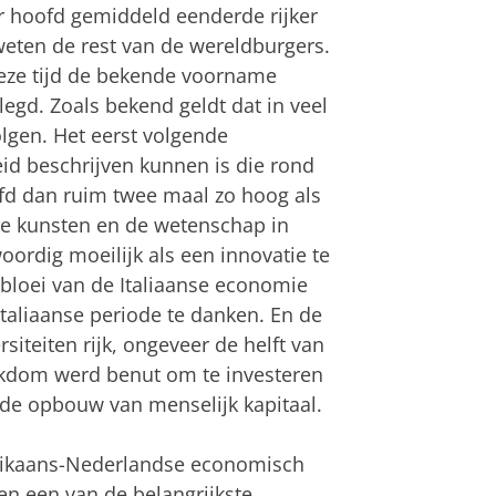
r hoofd gemiddeld eenderde rijker
eten de rest van de wereldburgers.
eze tijd de bekende voorname
d. Zoals bekend geldt dat in veel
gen. Het eerst volgende
id beschrijven kunnen is die rond
fd dan ruim twee maal zo hoog als
de kunsten en de wetenschap in
woordig moeilijk als een innovatie te
pbloei van de Italiaanse economie
taliaanse periode te danken. En de
rsiteiten rijk, ongeveer de helft van
ijkdom werd benut om te investeren
 de opbouw van menselijk kapitaal.
erikaans-Nederlandse economisch
gen een van de belangrijkste