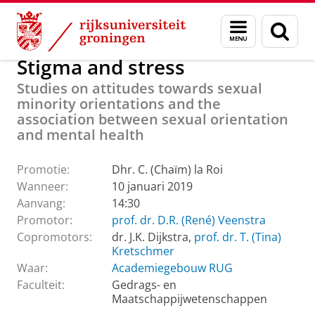
Skip
Skip
Over ons
Actueel
Evenementen
Promoties
Menu
Zoek
to
to
en
Content
Navigation
zoeken
Stigma and stress
Studies on attitudes towards sexual
minority orientations and the
association between sexual orientation
and mental health
Promotie:
Dhr. C. (Chaïm) la Roi
Wanneer:
10 januari 2019
Aanvang:
14:30
Promotor:
prof. dr. D.R. (René) Veenstra
Copromotors:
dr. J.K. Dijkstra,
prof. dr. T. (Tina)
Kretschmer
Waar:
Academiegebouw RUG
Faculteit:
Gedrags- en
Maatschappijwetenschappen