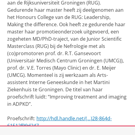
aan de Rijksuniversiteit Groningen (RUG).
Gedurende haar master heeft zij deelgenomen aan
het Honours College van de RUG: Leadership,
Making the difference. Ook heeft ze gedurende haar
master haar promotieonderzoek uitgevoerd, een
zogeheten MD/PhD-traject, van de Junior Scientific
Masterclass (RUG) bij de Nefrologie met als
(co)promotoren prof. dr. R.T. Gansevoort
(Universitair Medisch Centrum Groningen (UMCG)),
prof. dr. V.E. Torres (Mayo Clinic) en dr. E. Meijer
(UMCG). Momenteel is zij werkzaam als Arts-
assistent Interne Geneeskunde in het Martini
Ziekenhuis te Groningen. De titel van haar
proefschrift luidt: “Improving treatment and imaging
in ADPKD”.
Proefschrift:
http://hdl.handle.net/(...)28-864d-
61512f99d247