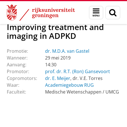
Skip
Skip
Over ons
Actueel
Evenementen
Promoties
Menu
Zoek
to
to
en
Content
Navigation
zoeken
Improving treatment and
imaging in ADPKD
Promotie:
dr. M.D.A. van Gastel
Wanneer:
29 mei 2019
Aanvang:
14:30
Promotor:
prof. dr. R.T. (Ron) Gansevoort
Copromotors:
dr. E. Meijer
, dr. V.E. Torres
Waar:
Academiegebouw RUG
Faculteit:
Medische Wetenschappen / UMCG