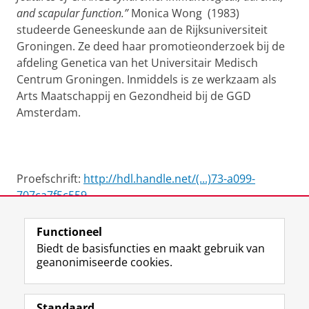
and scapular function.”
Monica Wong (1983)
studeerde Geneeskunde aan de Rijksuniversiteit
Groningen. Ze deed haar promotieonderzoek bij de
afdeling Genetica van het Universitair Medisch
Centrum Groningen. Inmiddels is ze werkzaam als
Arts Maatschappij en Gezondheid bij de GGD
Amsterdam.
Proefschrift:
http://hdl.handle.net/(...)73-a099-
707ca7f5c559
Functioneel
View this page in:
English
Biedt de basisfuncties en maakt gebruik van
geanonimiseerde cookies.
F
L
R
I
Y
Volg de RUG
a
i
S
n
o
Standaard