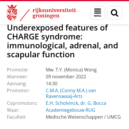
Skip
Skip
Over ons
Actueel
Evenementen
Promoties
Menu
Zoek
to
to
en
Content
Navigation
zoeken
Underexposed features of
CHARGE syndrome:
immunological, adrenal, and
scapular function
Promotie:
Mw. T.Y. (Monica) Wong
Wanneer:
09 november 2022
Aanvang:
14:30
Promotor:
C.M.A. (Conny M.A.) van
Ravenswaaij-Arts
Copromotors:
E.H. Scholvinck
,
dr. G. Bocca
Waar:
Academiegebouw RUG
Faculteit:
Medische Wetenschappen / UMCG