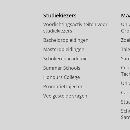
Studiekiezers
Maa
Voorlichtingsactiviteiten voor
Univ
studiekiezers
Gro
Bacheloropleidingen
Zoe
Masteropleidingen
Tal
Scholierenacademie
Sam
Cen
Summer Schools
Tec
Honours College
Uni
Promotietrajecten
Car
Veelgestelde vragen
Stu
Sch
Sam