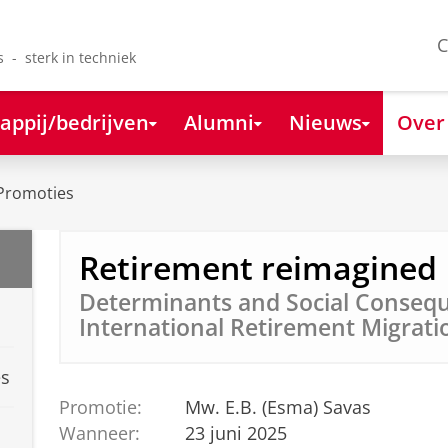
C
s - sterk in techniek
appij/bedrijven
Alumni
Nieuws
Over
Promoties
Retirement reimagined
Determinants and Social Consequ
International Retirement Migrati
es
Promotie:
Mw. E.B. (Esma) Savas
Wanneer:
23 juni 2025