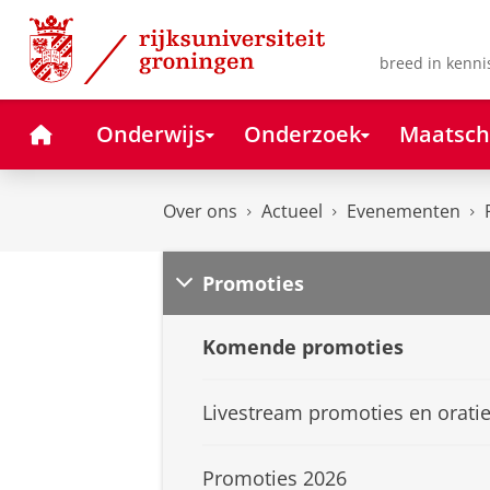
Skip
Skip
to
to
Content
Navigation
breed in kenni
Home
Onderwijs
Onderzoek
Maatsch
Over ons
Actueel
Evenementen
Promoties
Komende promoties
Livestream promoties en orati
Promoties 2026