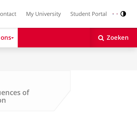
ontact
My University
Student Portal
Contr
Nederlands
English
 ons
Zoeken
ences of
on