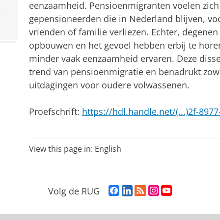
eenzaamheid. Pensioenmigranten voelen zich
gepensioneerden die in Nederland blijven, voo
vrienden of familie verliezen. Echter, degenen
opbouwen en het gevoel hebben erbij te horen
minder vaak eenzaamheid ervaren. Deze disser
trend van pensioenmigratie en benadrukt zowe
uitdagingen voor oudere volwassenen.
Proefschrift:
https://hdl.handle.net/(...)2f-897
View this page in:
English
F
L
R
I
Y
Volg de RUG
a
i
S
n
o
c
n
S
s
u