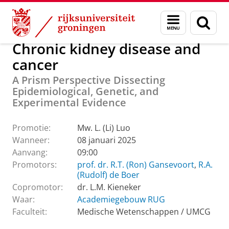
Skip
Skip
Over ons
Actueel
Evenementen
Promoties
Menu
Zoek
to
to
en
Content
Navigation
zoeken
Chronic kidney disease and
cancer
A Prism Perspective Dissecting
Epidemiological, Genetic, and
Experimental Evidence
Promotie:
Mw. L. (Li) Luo
Wanneer:
08 januari 2025
Aanvang:
09:00
Promotors:
prof. dr. R.T. (Ron) Gansevoort
,
R.A.
(Rudolf) de Boer
Copromotor:
dr. L.M. Kieneker
Waar:
Academiegebouw RUG
Faculteit:
Medische Wetenschappen / UMCG