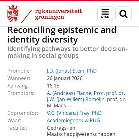
Skip
Skip
Over ons
Actueel
Evenementen
Promoties
Menu
Zoek
to
to
en
Content
Navigation
zoeken
Reconciling epistemic and
identity diversity
Identifying pathways to better decision-
making in social groups
Promotie:
J.D. (Jonas) Stein, PhD
Wanneer:
26 januari 2026
Aanvang:
16:15
Promotors:
A. (Andreas) Flache, Prof
,
prof. dr.
J.W. (Jan-Willem) Romeijn
, prof. dr.
M. Maes
Copromotor:
V.C. (Vincenz) Frey, PhD
Waar:
Academiegebouw RUG
Faculteit:
Gedrags- en
Maatschappijwetenschappen