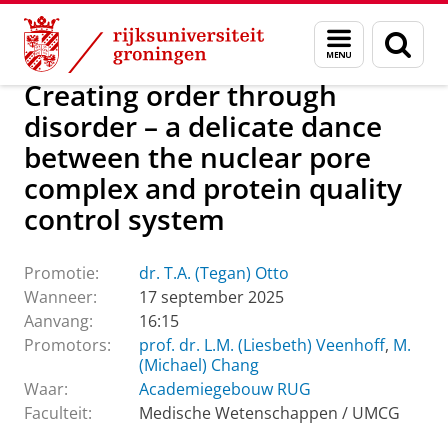
Skip
Skip
Over ons
Actueel
Evenementen
Promoties
Menu
Zoek
to
to
en
Content
Navigation
zoeken
Creating order through
disorder – a delicate dance
between the nuclear pore
complex and protein quality
control system
Promotie:
dr. T.A. (Tegan) Otto
Wanneer:
17 september 2025
Aanvang:
16:15
Promotors:
prof. dr. L.M. (Liesbeth) Veenhoff
,
M.
(Michael) Chang
Waar:
Academiegebouw RUG
Faculteit:
Medische Wetenschappen / UMCG