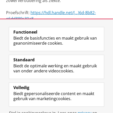
zowel veroudering als ziekte.
Proefschrift:
https://hdl.handle.net/(...)6d-8b82-
e6dd889c30a8
Functioneel
View this page in:
English
Biedt de basisfuncties en maakt gebruik van
geanonimiseerde cookies.
F
L
R
I
Y
Volg de RUG
a
i
S
n
o
Standaard
c
n
S
s
u
Biedt de optimale werking en maakt gebruik
e
k
-
t
T
Studiekiezers
van onder andere videocookies.
b
e
f
a
u
Maatschappij/bedrijven
o
d
e
g
b
o
I
e
r
e
Alumni
k
n
d
a
-
Volledig
p
-
R
m
k
Biedt gepersonaliseerde content en maakt
Over ons
a
p
i
-
a
gebruik van marketingcookies.
g
a
j
a
n
i
g
k
c
a
Disclaimer & Copyright
Privacy
Cookies
n
i
s
c
a