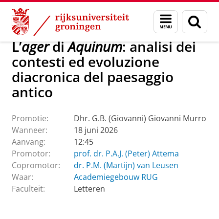
Skip
Skip
Over ons
Actueel
Evenementen
Promoties
Menu
Zoek
to
to
en
Content
Navigation
zoeken
L’
ager
di
Aquinum
: analisi dei
contesti ed evoluzione
diacronica del paesaggio
antico
Promotie:
Dhr. G.B. (Giovanni) Giovanni Murro
Wanneer:
18 juni 2026
Aanvang:
12:45
Promotor:
prof. dr. P.A.J. (Peter) Attema
Copromotor:
dr. P.M. (Martijn) van Leusen
Waar:
Academiegebouw RUG
Faculteit:
Letteren