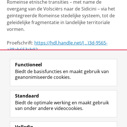
Romeinse etnische transities – met name de
overgang van de Volsciërs naar de Sidicini – via het
geïntegreerde Romeinse stedelijke systeem, tot de
geleidelijke fragmentatie in landelijke territoriale
vormen.
Proefschrift:
https://hdl.handle.net/(...)3d-9565-
a38ab653cb92
Functioneel
View this page in:
English
Biedt de basisfuncties en maakt gebruik van
geanonimiseerde cookies.
F
L
R
I
Y
Volg de RUG
a
i
S
n
o
Standaard
c
n
S
s
u
Biedt de optimale werking en maakt gebruik
e
k
-
t
T
Studiekiezers
van onder andere videocookies.
b
e
f
a
u
Maatschappij/bedrijven
o
d
e
g
b
o
I
e
r
e
Alumni
k
n
d
a
-