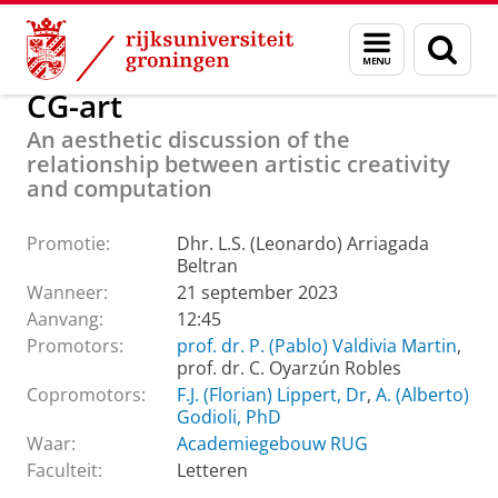
Skip
Skip
Over ons
Actueel
Evenementen
Promoties
Menu
Zoek
to
to
en
Content
Navigation
zoeken
CG-art
An aesthetic discussion of the
relationship between artistic creativity
and computation
Promotie:
Dhr. L.S. (Leonardo) Arriagada
Beltran
Wanneer:
21 september 2023
Aanvang:
12:45
Promotors:
prof. dr. P. (Pablo) Valdivia Martin
,
prof. dr. C. Oyarzún Robles
Copromotors:
F.J. (Florian) Lippert, Dr
,
A. (Alberto)
Godioli, PhD
Waar:
Academiegebouw RUG
Faculteit:
Letteren