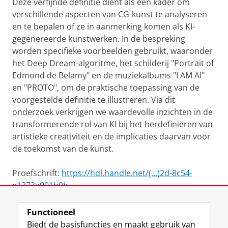
Deze verfijnde definitie dient als een kader om
verschillende aspecten van CG-kunst te analyseren
en te bepalen of ze in aanmerking komen als KI-
gegenereerde kunstwerken. In de bespreking
worden specifieke voorbeelden gebruikt, waaronder
het Deep Dream-algoritme, het schilderij "Portrait of
Edmond de Belamy" en de muziekalbums "I AM AI"
en "PROTO", om de praktische toepassing van de
voorgestelde definitie te illustreren. Via dit
onderzoek verkrijgen we waardevolle inzichten in de
transformerende rol van KI bij het herdefiniëren van
artistieke creativiteit en de implicaties daarvan voor
de toekomst van de kunst.
Proefschrift:
https://hdl.handle.net/(...)2d-8c54-
e1273a991b0b
Functioneel
View this page in:
English
Biedt de basisfuncties en maakt gebruik van