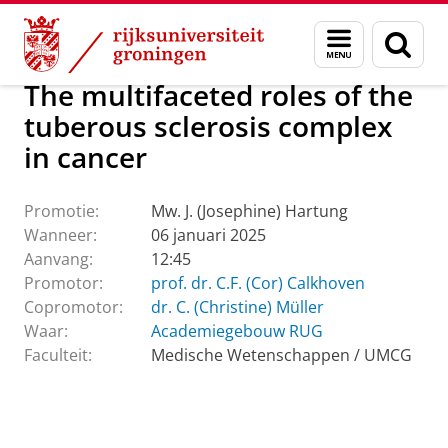
Skip
Skip
Over ons
Actueel
Evenementen
Promoties
Menu
Zoek
to
to
en
Content
Navigation
zoeken
The multifaceted roles of the
tuberous sclerosis complex
in cancer
Promotie:
Mw. J. (Josephine) Hartung
Wanneer:
06 januari 2025
Aanvang:
12:45
Promotor:
prof. dr. C.F. (Cor) Calkhoven
Copromotor:
dr. C. (Christine) Müller
Waar:
Academiegebouw RUG
Faculteit:
Medische Wetenschappen / UMCG