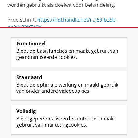
worden gebruikt als doelwit voor behandeling.
Proefschrift:
https://hdl.handle.net/(...)59-b29b-
da0dc20b7a0b
Functioneel
View this page in:
English
Biedt de basisfuncties en maakt gebruik van
geanonimiseerde cookies.
F
L
R
I
Y
Volg de RUG
a
i
S
n
o
Standaard
c
n
S
s
u
Biedt de optimale werking en maakt gebruik
e
k
-
t
T
Studiekiezers
van onder andere videocookies.
b
e
f
a
u
Maatschappij/bedrijven
o
d
e
g
b
o
I
e
r
e
Alumni
k
n
d
a
-
Volledig
p
-
R
m
k
Biedt gepersonaliseerde content en maakt
Over ons
a
p
i
-
a
gebruik van marketingcookies.
g
a
j
a
n
i
g
k
c
a