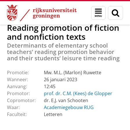
Skip
Skip
Over ons
Actueel
Evenementen
Promoties
Menu
Zoek
to
to
en
Content
Navigation
zoeken
Reading promotion of fiction
and nonfiction texts
Determinants of elementary school
teachers’ reading promotion behavior
and their students’ leisure time reading
Promotie:
Mw. M.L. (Marlon) Ruwette
Wanneer:
26 januari 2023
Aanvang:
12:45
Promotor:
prof. dr. C.M. (Kees) de Glopper
Copromotor:
dr. E.J. van Schooten
Waar:
Academiegebouw RUG
Faculteit:
Letteren