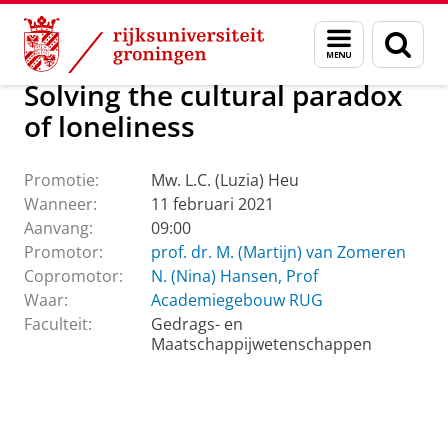
Skip
Skip
Over ons
Actueel
Evenementen
Promoties
Menu
Zoek
to
to
en
Content
Navigation
zoeken
Solving the cultural paradox
of loneliness
Promotie:
Mw. L.C. (Luzia) Heu
Wanneer:
11 februari 2021
Aanvang:
09:00
Promotor:
prof. dr. M. (Martijn) van Zomeren
Copromotor:
N. (Nina) Hansen, Prof
Waar:
Academiegebouw RUG
Faculteit:
Gedrags- en
Maatschappijwetenschappen