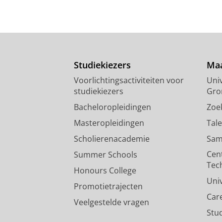
Studiekiezers
Maa
Voorlichtingsactiviteiten voor
Univ
studiekiezers
Gro
Bacheloropleidingen
Zoe
Masteropleidingen
Tal
Scholierenacademie
Sam
Cen
Summer Schools
Tec
Honours College
Uni
Promotietrajecten
Car
Veelgestelde vragen
Stu