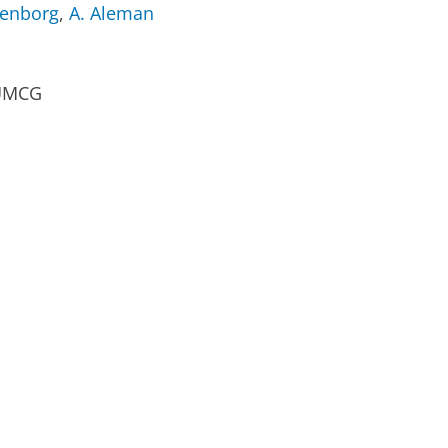
jnenborg
,
A. Aleman
 UMCG