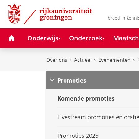
Skip
Skip
to
to
Content
Navigation
breed in kenni
Home
Onderwijs
Onderzoek
Maatsch
Over ons
Actueel
Evenementen
Promoties
Komende promoties
Livestream promoties en orati
Promoties 2026