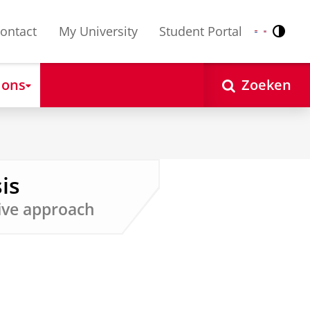
ontact
My University
Student Portal
Contr
Nederlands
English
 ons
Zoeken
is
tive approach