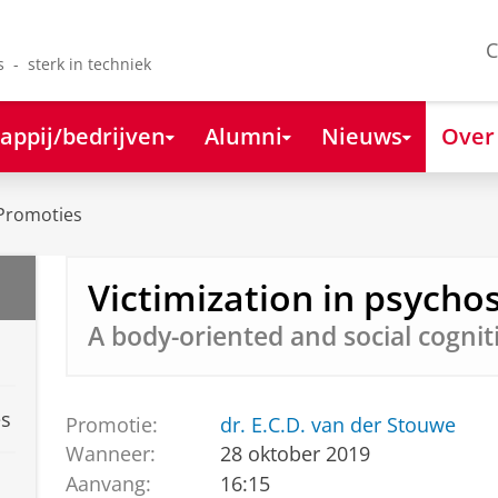
C
s - sterk in techniek
appij/bedrijven
Alumni
Nieuws
Over
Promoties
Victimization in psychos
A body-oriented and social cogni
es
Promotie:
dr. E.C.D. van der Stouwe
Wanneer:
28 oktober 2019
Aanvang:
16:15