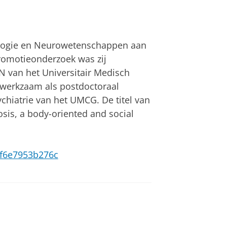
ologie en Neurowetenschappen aan
promotieonderzoek was zij
 van het Universitair Medisch
werkzaam als postdoctoraal
chiatrie van het UMCG. De titel van
hosis, a body-oriented and social
9-f6e7953b276c