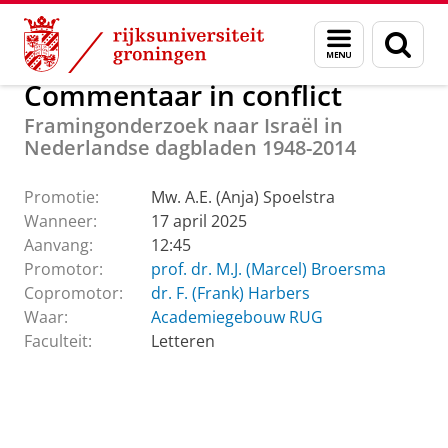
Skip
Skip
Over ons
Actueel
Evenementen
Promoties
Menu
Zoek
to
to
en
Content
Navigation
zoeken
Commentaar in conflict
Framingonderzoek naar Israël in
Nederlandse dagbladen 1948-2014
Promotie:
Mw. A.E. (Anja) Spoelstra
Wanneer:
17 april 2025
Aanvang:
12:45
Promotor:
prof. dr. M.J. (Marcel) Broersma
Copromotor:
dr. F. (Frank) Harbers
Waar:
Academiegebouw RUG
Faculteit:
Letteren