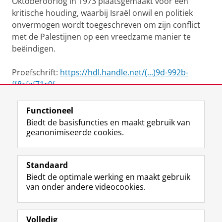
Oktoberoorlog in 1973 plaatsgemaakt voor een
kritische houding, waarbij Israël onwil en politiek
onvermogen wordt toegeschreven om zijn conflict
met de Palestijnen op een vreedzame manier te
beëindigen.
Proefschrift:
https://hdl.handle.net/(...)9d-992b-
ff8cfaf71c9f
Functioneel
View this page in:
English
Biedt de basisfuncties en maakt gebruik van
geanonimiseerde cookies.
F
L
R
I
Y
Volg de RUG
a
i
S
n
o
Standaard
c
n
S
s
u
Biedt de optimale werking en maakt gebruik
e
k
-
t
T
Studiekiezers
van onder andere videocookies.
b
e
f
a
u
Maatschappij/bedrijven
o
d
e
g
b
o
I
e
r
e
Alumni
k
n
d
a
-
Volledig