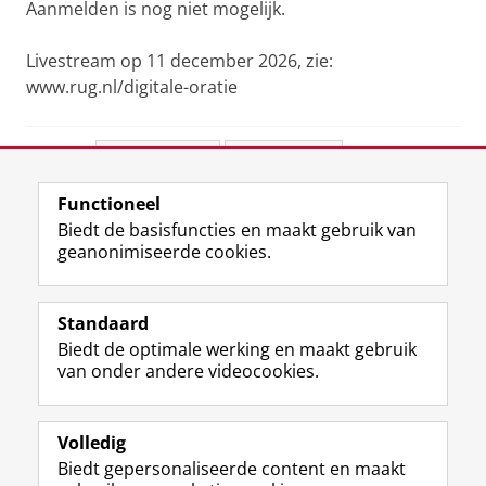
Aanmelden is nog niet mogelijk.
Livestream op 11 december 2026, zie:
www.rug.nl/digitale-oratie
Deel dit
Facebook
LinkedIn
Functioneel
View this page in:
English
Biedt de basisfuncties en maakt gebruik van
geanonimiseerde cookies.
F
L
R
I
Y
Volg de RUG
a
i
S
n
o
Standaard
c
n
S
s
u
Biedt de optimale werking en maakt gebruik
e
k
-
t
T
Studiekiezers
van onder andere videocookies.
b
e
f
a
u
Maatschappij/bedrijven
o
d
e
g
b
o
I
e
r
e
Alumni
k
n
d
a
-
Volledig
p
-
R
m
k
Biedt gepersonaliseerde content en maakt
Over ons
a
p
i
-
a