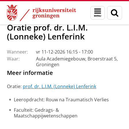
Skip
Skip
Over ons
Actueel
Evenementen
Oraties
Menu
Zoek
to
to
en
Content
Navigation
zoeken
Oratie prof. dr. L.I.M.
(Lonneke) Lenferink
Wanneer:
vr 11-12-2026 16:15 - 17:00
Waar:
Aula Academiegebouw, Broerstraat 5,
Groningen
Meer informatie
Oratie:
prof. dr. L.I.M. (Lonneke) Lenferink
Leeropdracht: Rouw na Traumatisch Verlies
Faculteit: Gedrags- &
Maatschappijwetenschappen