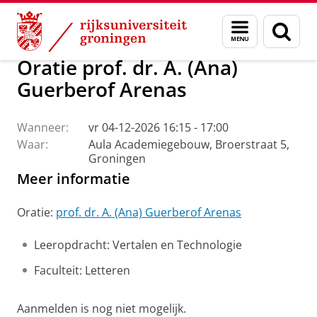
Skip
Skip
Over ons
Actueel
Evenementen
Oraties
Menu
Zoek
to
to
en
Content
Navigation
zoeken
Oratie prof. dr. A. (Ana)
Guerberof Arenas
Wanneer:
vr 04-12-2026 16:15 - 17:00
Waar:
Aula Academiegebouw, Broerstraat 5,
Groningen
Meer informatie
Oratie:
prof. dr. A. (Ana) Guerberof Arenas
Leeropdracht: Vertalen en Technologie
Faculteit: Letteren
Aanmelden is nog niet mogelijk.