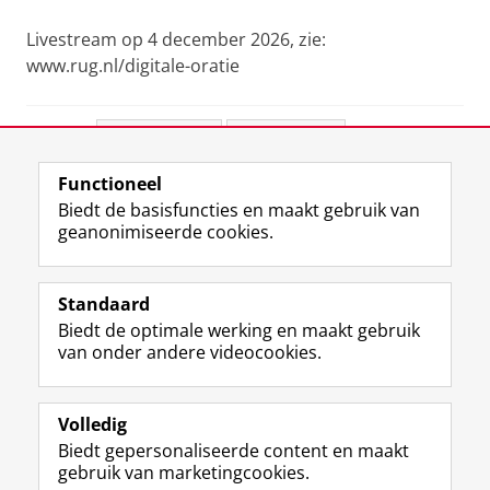
Livestream op 4 december 2026, zie:
www.rug.nl/digitale-oratie
Deel dit
Facebook
LinkedIn
Functioneel
View this page in:
English
Biedt de basisfuncties en maakt gebruik van
geanonimiseerde cookies.
F
L
R
I
Y
Volg de RUG
a
i
S
n
o
Standaard
c
n
S
s
u
Biedt de optimale werking en maakt gebruik
e
k
-
t
T
Studiekiezers
van onder andere videocookies.
b
e
f
a
u
Maatschappij/bedrijven
o
d
e
g
b
o
I
e
r
e
Alumni
k
n
d
a
-
Volledig
p
-
R
m
k
Biedt gepersonaliseerde content en maakt
Over ons
a
p
i
-
a
gebruik van marketingcookies.
g
a
j
a
n