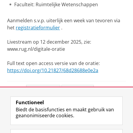
Faculteit: Ruimtelijke Wetenschappen
Aanmelden s.v.p. uiterlijk een week van tevoren via
het
registratieformulier
.
Livestream op 12 december 2025, zie:
www.rug.nl/digitale-oratie
Full text open access versie van de oratie:
https://doi.org/10.21827/68d28688e0e2a
Deel dit
Facebook
LinkedIn
Functioneel
View this page in:
English
Biedt de basisfuncties en maakt gebruik van
geanonimiseerde cookies.
F
L
R
I
Y
Volg de RUG
a
i
S
n
o