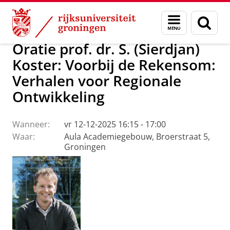
Skip
Skip
Over ons
Actueel
Evenementen
Oraties
Menu
Zoek
to
to
en
Content
Navigation
zoeken
Oratie prof. dr. S. (Sierdjan)
Koster: Voorbij de Rekensom:
Verhalen voor Regionale
Ontwikkeling
Wanneer:
vr 12-12-2025 16:15 - 17:00
Waar:
Aula Academiegebouw, Broerstraat 5,
Groningen