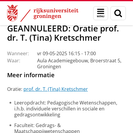
Skip
Skip
Over ons
Actueel
Evenementen
Oraties
Menu
Zoek
to
to
en
Content
Navigation
zoeken
GEANNULEERD: Oratie prof.
dr. T. (Tina) Kretschmer
Wanneer:
vr 09-05-2025 16:15 - 17:00
Waar:
Aula Academiegebouw, Broerstraat 5,
Groningen
Meer informatie
Oratie:
prof. dr. T. (Tina) Kretschmer
Leeropdracht: Pedagogische Wetenschappen,
i.h.b. individuele verschillen in sociale en
gedragsontwikkeling
Faculteit: Gedrags- &
Maatschappijwetenschappen