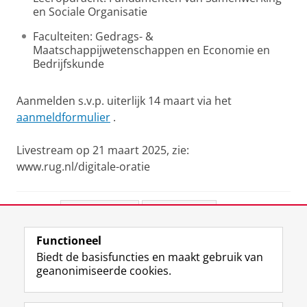
en Sociale Organisatie
Faculteiten: Gedrags- &
Maatschappijwetenschappen en Economie en
Bedrijfskunde
Aanmelden s.v.p. uiterlijk 14 maart via het
aanmeldformulier
.
Livestream op 21 maart 2025, zie:
www.rug.nl/digitale-oratie
Deel dit
Facebook
LinkedIn
Functioneel
View this page in:
English
Biedt de basisfuncties en maakt gebruik van
geanonimiseerde cookies.
F
L
R
I
Y
Volg de RUG