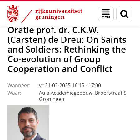
Skip
Skip
Over ons
Actueel
Evenementen
Oraties
Menu
Zoek
to
to
en
Content
Navigation
zoeken
Oratie prof. dr. C.K.W.
(Carsten) de Dreu: On Saints
and Soldiers: Rethinking the
Co-evolution of Group
Cooperation and Conflict
Wanneer:
vr 21-03-2025 16:15 - 17:00
Waar:
Aula Academiegebouw, Broerstraat 5,
Groningen