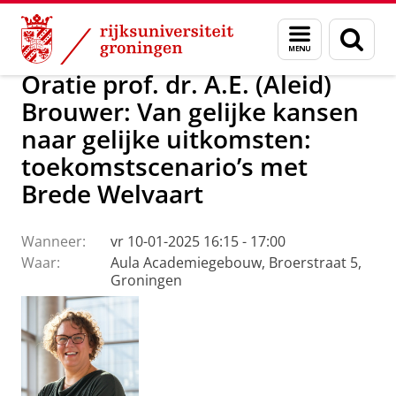
Skip
Skip
Over ons
Actueel
Evenementen
Oraties
Menu
Zoek
to
to
en
Content
Navigation
zoeken
Oratie prof. dr. A.E. (Aleid)
Brouwer: Van gelijke kansen
naar gelijke uitkomsten:
toekomstscenario’s met
Brede Welvaart
Wanneer:
vr 10-01-2025 16:15 - 17:00
Waar:
Aula Academiegebouw, Broerstraat 5,
Groningen