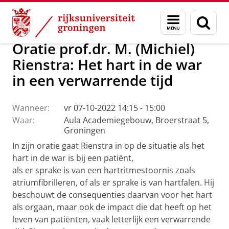
Skip
Skip
Over ons
Actueel
Evenementen
Oraties
Menu
Zoek
to
to
en
Content
Navigation
zoeken
Oratie prof.dr. M. (Michiel)
Rienstra: Het hart in de war
in een verwarrende tijd
Wanneer:
vr 07-10-2022 14:15 - 15:00
Waar:
Aula Academiegebouw, Broerstraat 5,
Groningen
In zijn oratie gaat Rienstra in op de situatie als het
hart in de war is bij een patiënt,
als er sprake is van een hartritmestoornis zoals
atriumfibrilleren, of als er sprake is van hartfalen. Hij
beschouwt de consequenties daarvan voor het hart
als orgaan, maar ook de impact die dat heeft op het
leven van patiënten, vaak letterlijk een verwarrende