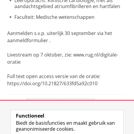
Leeropdracht: Klinische cardiologie, met als
aandachtsgebied atriumfibrilleren en hartfalen
Faculteit: Medische wetenschappen
Aanmelden s.v.p. uiterlijk 30 september via het
aanmeldformulier .
Livestream op 7 oktober, zie: www.rug.nl/digitale-
oratie
Full text open access versie van de oratie:
https://doi.org/10.21827/633fd5a92c010
Deel dit
Facebook
LinkedIn
Functioneel
View this page in:
English
Biedt de basisfuncties en maakt gebruik van
geanonimiseerde cookies.