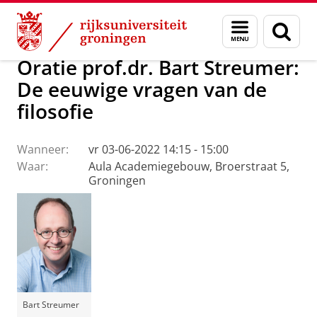
Skip
Skip
Over ons
Actueel
Evenementen
Oraties
Menu
Zoek
to
to
en
Content
Navigation
zoeken
Oratie prof.dr. Bart Streumer:
De eeuwige vragen van de
filosofie
Wanneer:
vr 03-06-2022 14:15 - 15:00
Waar:
Aula Academiegebouw, Broerstraat 5,
Groningen
Bart Streumer