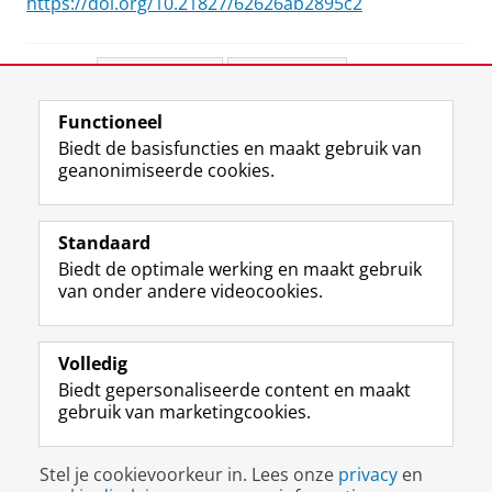
https://doi.org/10.21827/62626ab2895c2
Deel dit
Facebook
LinkedIn
Functioneel
View this page in:
English
Biedt de basisfuncties en maakt gebruik van
geanonimiseerde cookies.
F
L
R
I
Y
Volg de RUG
a
i
S
n
o
Standaard
c
n
S
s
u
Biedt de optimale werking en maakt gebruik
e
k
-
t
T
Studiekiezers
van onder andere videocookies.
b
e
f
a
u
Maatschappij/bedrijven
o
d
e
g
b
o
I
e
r
e
Alumni
k
n
d
a
-
Volledig
p
-
R
m
k
Biedt gepersonaliseerde content en maakt
Over ons
a
p
i
-
a
gebruik van marketingcookies.
g
a
j
a
n
i
g
k
c
a
Disclaimer & Copyright
Privacy
Cookies
n
i
s
c
a
Stel je cookievoorkeur in. Lees onze
privacy
en
Inloggen