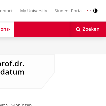
ontact
My University
Student Portal
Contr
Nederlands
English
 ons
Zoeken
rof.dr.
e datum
at 5, Groningen