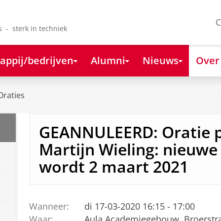
C
s - sterk in techniek
appij/bedrijven
Alumni
Nieuws
Over
Oraties
GEANNULEERD: Oratie p
Martijn Wieling: nieuw
wordt 2 maart 2021
Wanneer:
di 17-03-2020 16:15 - 17:00
Waar:
Aula Academiegebouw, Broerstra