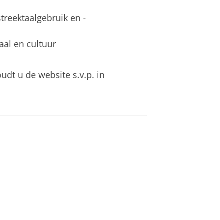
streektaalgebruik en -
al en cultuur
dt u de website s.v.p. in