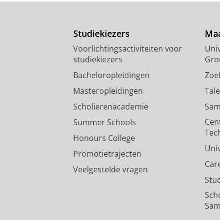
Studiekiezers
Maa
Voorlichtingsactiviteiten voor
Univ
studiekiezers
Gro
Bacheloropleidingen
Zoe
Masteropleidingen
Tal
Scholierenacademie
Sam
Cen
Summer Schools
Tec
Honours College
Uni
Promotietrajecten
Car
Veelgestelde vragen
Stu
Sch
Sam