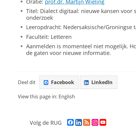
Oratie:
prof.dr. Martijn Wieling
Titel: Dialect digitaal: nieuwe kansen voor 
onderzoek
Leeropdracht: Nedersaksische/Groningse ta
Faculteit: Letteren
Aanmelden is momenteel niet mogelijk. Hou
de gaten voor nieuwe informatie.
Deel dit
Facebook
LinkedIn
View this page in:
English
F
L
R
I
Y
Volg de RUG
a
i
S
n
o
c
n
S
s
u