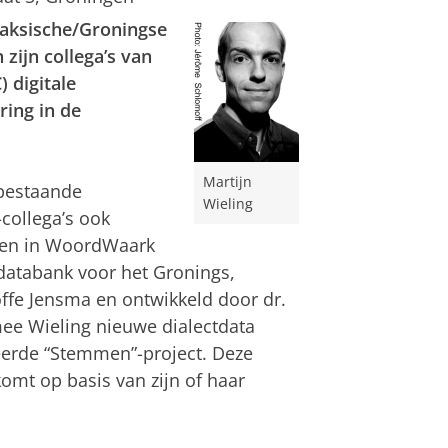
saksische/Groningse
n zijn collega’s van
 digitale
ring in de
Martijn
 bestaande
Wieling
collega’s ook
agen in WoordWaark
ldatabank voor het Gronings,
ffe Jensma en ontwikkeld door dr.
ee Wieling nieuwe dialectdata
ieerde “Stemmen”-project. Deze
omt op basis van zijn of haar