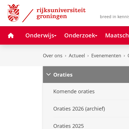
Skip
Skip
to
to
Content
Navigation
breed in kenni
Home
Onderwijs
Onderzoek
Maatsch
Over ons
Actueel
Evenementen
Oraties
Komende oraties
Oraties 2026 (archief)
Oraties 2025