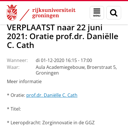
Skip
Skip
Over ons
Actueel
Evenementen
Oraties
Menu
Zoek
to
to
en
Content
Navigation
zoeken
VERPLAATST naar 22 juni
2021: Oratie prof.dr. Daniëlle
C. Cath
Wanneer:
di 01-12-2020 16:15 - 17:00
Waar:
Aula Academiegebouw, Broerstraat 5,
Groningen
Meer informatie
* Oratie:
prof.dr. Daniëlle C. Cath
* Titel:
* Leeropdracht: Zorginnovatie in de GGZ