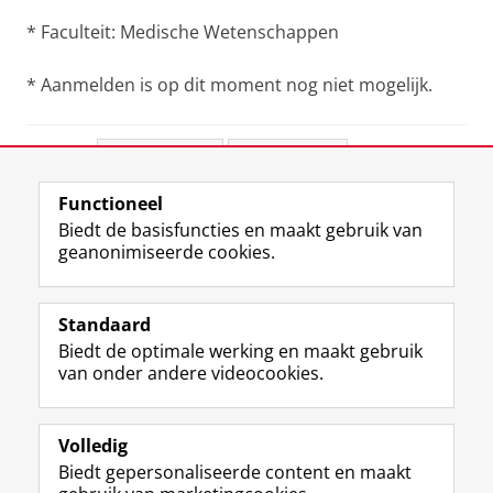
* Faculteit: Medische Wetenschappen
* Aanmelden is op dit moment nog niet mogelijk.
Deel dit
Facebook
LinkedIn
Functioneel
View this page in:
English
Biedt de basisfuncties en maakt gebruik van
geanonimiseerde cookies.
F
L
R
I
Y
Volg de RUG
a
i
S
n
o
Standaard
c
n
S
s
u
Biedt de optimale werking en maakt gebruik
e
k
-
t
T
Studiekiezers
van onder andere videocookies.
b
e
f
a
u
Maatschappij/bedrijven
o
d
e
g
b
o
I
e
r
e
Alumni
k
n
d
a
-
Volledig
p
-
R
m
k
Biedt gepersonaliseerde content en maakt
Over ons
a
p
i
-
a